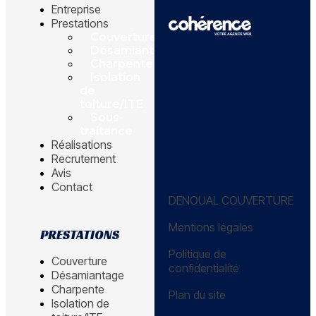
Entreprise
Prestations
Couverture
Désamiantage
Charpente
Isolation
de
toiture/ITE
Sous-
traitance
Réalisations
Recrutement
Avis
Contact
DENOUAL COUVERTURE
Mentions légales
PRESTATIONS
Politique de
Couverture
confidentialité
Désamiantage
Charpente
Plan du site
Isolation de