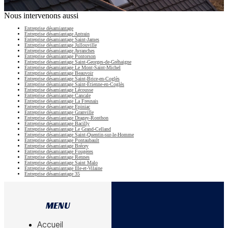
Nous intervenons aussi
Entreprise désamiantage
Entreprise désamiantage Antrain
Entreprise désamiantage Saint-James
Entreprise désamiantage Jullouville
Entreprise désamiantage Avranches
Entreprise désamiantage Pontorson
Entreprise désamiantage Saint-Georges-de-Gréhaigne
Entreprise désamiantage Le Mont-Saint-Michel
Entreprise désamiantage Beauvoir
Entreprise désamiantage Saint-Brice-en-Coglès
Entreprise désamiantage Saint-Étienne-en-Coglès
Entreprise désamiantage Lécousse
Entreprise désamiantage Cancale
Entreprise désamiantage La Fresnais
Entreprise désamiantage Epiniac
Entreprise désamiantage Granville
Entreprise désamiantage Dragey-Ronthon
Entreprise désamiantage Bacilly
Entreprise désamiantage Le Grand-Celland
Entreprise désamiantage Saint-Quentin-sur-le-Homme
Entreprise désamiantage Pontaubault
Entreprise désamiantage Brécey
Entreprise désamiantage Fougères
Entreprise désamiantage Rennes
Entreprise désamiantage Saint Malo
Entreprise désamiantage Ille-et-Vilaine
Entreprise désamiantage 35
MENU
Accueil