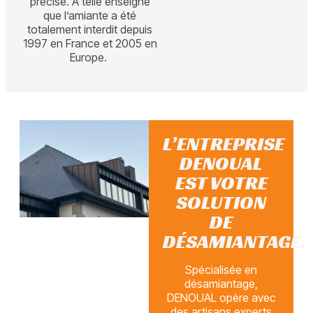
précisé. À telle enseigne
que l’amiante a été
totalement interdit depuis
1997 en France et 2005 en
Europe.
L’ENTREPRISE
DENOUAL
EST VOTRE
SOLUTION
DE
DÉSAMIANTAGE.
Spécialisée en
désamiantage,
DENOUAL opère avec
des artisans experts