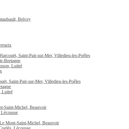
taubault, Brécey
rrueix
arcouët, Saint-Pair-sur-Mer, Villedieu-les-Poêles
de-Bretagne
nson, Luitré
ix
uët, Saint-Pair-sur-Mer, Villedieu-les-Poêles
etagne
 Luitré
t-Saint-Michel, Beauvoir
, Lécousse
 Le Mont-Saint-Michel, Beauvoir
-Coglès, Lécousse