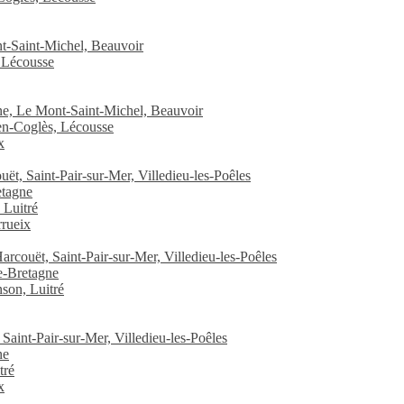
t-Saint-Michel, Beauvoir
 Lécousse
ne, Le Mont-Saint-Michel, Beauvoir
-en-Coglès, Lécousse
x
uët, Saint-Pair-sur-Mer, Villedieu-les-Poêles
etagne
 Luitré
rrueix
Harcouët, Saint-Pair-sur-Mer, Villedieu-les-Poêles
de-Bretagne
nson, Luitré
Saint-Pair-sur-Mer, Villedieu-les-Poêles
ne
tré
x