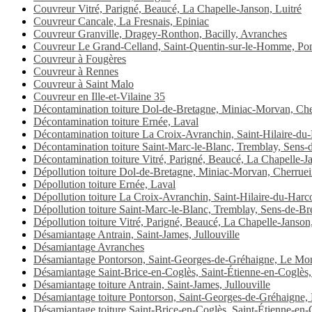
Couvreur Vitré, Parigné, Beaucé, La Chapelle-Janson, Luitré
Couvreur Cancale, La Fresnais, Epiniac
Couvreur Granville, Dragey-Ronthon, Bacilly, Avranches
Couvreur Le Grand-Celland, Saint-Quentin-sur-le-Homme, Pon
Couvreur à Fougères
Couvreur à Rennes
Couvreur à Saint Malo
Couvreur en Ille-et-Vilaine 35
Décontamination toiture Dol-de-Bretagne, Miniac-Morvan, Che
Décontamination toiture Ernée, Laval
Décontamination toiture La Croix-Avranchin, Saint-Hilaire-du-H
Décontamination toiture Saint-Marc-le-Blanc, Tremblay, Sens-
Décontamination toiture Vitré, Parigné, Beaucé, La Chapelle-Ja
Dépollution toiture Dol-de-Bretagne, Miniac-Morvan, Cherrue
Dépollution toiture Ernée, Laval
Dépollution toiture La Croix-Avranchin, Saint-Hilaire-du-Harco
Dépollution toiture Saint-Marc-le-Blanc, Tremblay, Sens-de-Br
Dépollution toiture Vitré, Parigné, Beaucé, La Chapelle-Janson,
Désamiantage Antrain, Saint-James, Jullouville
Désamiantage Avranches
Désamiantage Pontorson, Saint-Georges-de-Gréhaigne, Le Mon
Désamiantage Saint-Brice-en-Coglès, Saint-Étienne-en-Coglès
Désamiantage toiture Antrain, Saint-James, Jullouville
Désamiantage toiture Pontorson, Saint-Georges-de-Gréhaigne,
Désamiantage toiture Saint-Brice-en-Coglès, Saint-Étienne-en