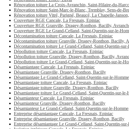
Rénovation toiture La Croix-Avranchin, Saint-Hilaire-du-Harcou
Rénovation toiture Saint-Marc-le-Blanc, Tremblay, Sens-de-Br
Rénovation toiture Vitré, Parigné, Beaucé, La Chapelle-Janson,
Couverture RGE Cancale, La Fresnais, Epiniac
Couverture RGE Granville, Dragey-Ronthon, Bacilly, Avranch
Couverture RGE Le Grand-Celland, Saint-Quentin-sur-le-Hom
Décontamination toiture Cancale, La Fresnais, Epiniac
Décontamination toiture Granville, Dragey-Ronthon, Bacilly, 
Décontamination toiture Le Grand-Celland, Saint-Quentin-sur
Dépollution toiture Cancale, La Fresnais, Epiniac
Dépollution toiture Granville, Dragey-Ronthon, Bacilly, Avran
Dépollution toiture Le Grand-Celland, Saint-Quentin-sur-le-H
Désamiantage Cancale, La Fresnais, Epiniac
Désamiantage Granville, Dragey-Ronthon, Bacilly
Désamiantage Le Grand-Celland, Saint-Quentin-sur-le-Homme,
Désamiantage toiture Cancale, La Fresnais, Epiniac
Désamiantage toiture Granville, Dragey-Ronthon, Bacilly
Désamiantage toiture Le Grand-Celland, Saint-Quentin-sur-le
Désamianteur Cancale, La Fresnais, Epiniac
Désamianteur Granville, Dragey-Ronthon, Bacilly
Désamianteur Le Grand-Celland, Saint-Quentin-sur-le-Homme,
Entreprise désamiantage Cancale, La Fresnais, Epiniac
Entreprise désamiantage Granville, Dragey-Ronthon, Bacilly
Entreprise désamiantage Le Grand-Celland, Saint-Quentin-sur