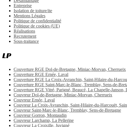
Désamiantage
Entreprise
Isolation de toiture/ite
Mentions Légales
Politique de confidentialité
Politique de cookies (UE)
Réalisations
Recrutement
Sous-traitance
LP
Couverture RGE Dol-de-Bretagne, Miniac-Morvan, Cherrueix
Couverture RGE Ernée, Laval
Couverture RGE La Croix-Avranchin, Saint-Hilaire-du-Harcouët
Couverture RGE Saint-Marc-le-Blanc, Tremblay, Sens-de-Bret
Couverture RGE Vitré, Parigné, Beaucé, La Chapelle-Janson, L
Couvreur Dol-de-Bretagne, Miniac-Morvan, Cherrueix
Couvreur Ernée, Laval
Couvreur La Croix-Avranchin, Saint-Hilaire-du-Harcouët, Saint
Couvreur Saint-Marc-le-Blanc, Tremblay, Sens-de-Bretagne
Couvreur Gorron, Montaudin
Couvreur Larchamp, La Pellerine
Couvreur La Croixille, Juvigné