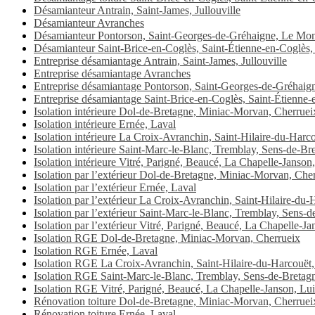
Désamianteur Antrain, Saint-James, Jullouville
Désamianteur Avranches
Désamianteur Pontorson, Saint-Georges-de-Gréhaigne, Le Mon
Désamianteur Saint-Brice-en-Coglès, Saint-Étienne-en-Coglès,
Entreprise désamiantage Antrain, Saint-James, Jullouville
Entreprise désamiantage Avranches
Entreprise désamiantage Pontorson, Saint-Georges-de-Gréhaig
Entreprise désamiantage Saint-Brice-en-Coglès, Saint-Étienne
Isolation intérieure Dol-de-Bretagne, Miniac-Morvan, Cherruei
Isolation intérieure Ernée, Laval
Isolation intérieure La Croix-Avranchin, Saint-Hilaire-du-Harco
Isolation intérieure Saint-Marc-le-Blanc, Tremblay, Sens-de-Br
Isolation intérieure Vitré, Parigné, Beaucé, La Chapelle-Janson,
Isolation par l’extérieur Dol-de-Bretagne, Miniac-Morvan, Che
Isolation par l’extérieur Ernée, Laval
Isolation par l’extérieur La Croix-Avranchin, Saint-Hilaire-du-
Isolation par l’extérieur Saint-Marc-le-Blanc, Tremblay, Sens-
Isolation par l’extérieur Vitré, Parigné, Beaucé, La Chapelle-Ja
Isolation RGE Dol-de-Bretagne, Miniac-Morvan, Cherrueix
Isolation RGE Ernée, Laval
Isolation RGE La Croix-Avranchin, Saint-Hilaire-du-Harcouët, 
Isolation RGE Saint-Marc-le-Blanc, Tremblay, Sens-de-Bretag
Isolation RGE Vitré, Parigné, Beaucé, La Chapelle-Janson, Lui
Rénovation toiture Dol-de-Bretagne, Miniac-Morvan, Cherruei
Rénovation toiture Ernée, Laval