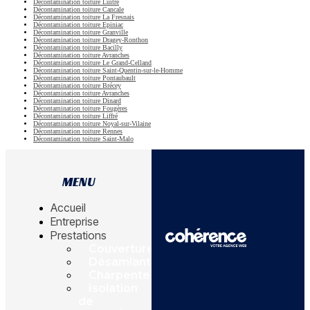
Décontamination toiture Luitré
Décontamination toiture Cancale
Décontamination toiture La Fresnais
Décontamination toiture Epiniac
Décontamination toiture Granville
Décontamination toiture Dragey-Ronthon
Décontamination toiture Bacilly
Décontamination toiture Avranches
Décontamination toiture Le Grand-Celland
Décontamination toiture Saint-Quentin-sur-le-Homme
Décontamination toiture Pontaubault
Décontamination toiture Brécey
Décontamination toiture Avranches
Décontamination toiture Dinard
Décontamination toiture Fougères
Décontamination toiture Liffré
Décontamination toiture Noyal-sur-Vilaine
Décontamination toiture Rennes
Décontamination toiture Saint-Malo
MENU
Accueil
Entreprise
Prestations
Couverture
Désamiantage
Charpente
Isolation
de