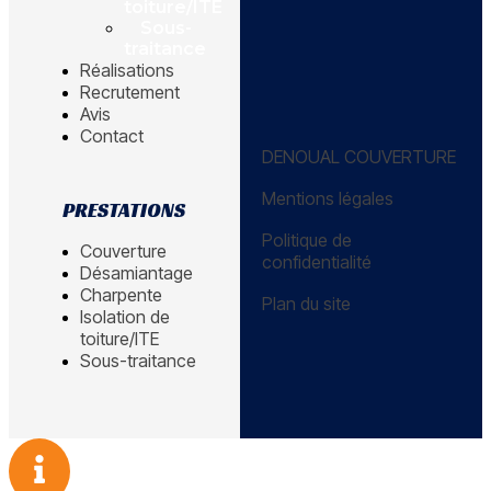
toiture/ITE
Sous-
traitance
Réalisations
Recrutement
Avis
Contact
DENOUAL COUVERTURE
Mentions légales
PRESTATIONS
Politique de
Couverture
confidentialité
Désamiantage
Charpente
Plan du site
Isolation de
toiture/ITE
Sous-traitance