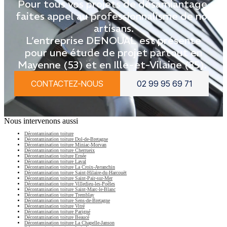
Pour tous vos projets de désamiantage,
faites appel au professionnalisme de nos
artisans.
L’entreprise DENOUAL est présente
pour une étude de projet partout en
Mayenne (53) et en Ille-et-Vilaine (35).
CONTACTEZ-NOUS
02 99 95 69 71
Nous intervenons aussi
Décontamination toiture
Décontamination toiture Dol-de-Bretagne
Décontamination toiture Miniac-Morvan
Décontamination toiture Cherrueix
Décontamination toiture Ernée
Décontamination toiture Laval
Décontamination toiture La Croix-Avranchin
Décontamination toiture Saint-Hilaire-du-Harcouët
Décontamination toiture Saint-Pair-sur-Mer
Décontamination toiture Villedieu-les-Poêles
Décontamination toiture Saint-Marc-le-Blanc
Décontamination toiture Tremblay
Décontamination toiture Sens-de-Bretagne
Décontamination toiture Vitré
Décontamination toiture Parigné
Décontamination toiture Beaucé
Décontamination toiture La Chapelle-Janson