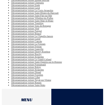
Décontamination toiture Miniac-Morvan
Décontamination toiture Cherrueix
Décontamination toiture Ernée
Décontamination toiture Laval
Décontamination toiture La Croix-Avranchin
Décontamination toiture Saint-Hilaire-du-Harcouët
Décontamination toiture Saint-Pair-sur-Mer
Décontamination toiture Villedieu-les-Poêles
Décontamination toiture Saint-Marc-le-Blanc
Décontamination toiture Tremblay
Décontamination toiture Sens-de-Bretagne
Décontamination toiture Vitré
Décontamination toiture Parigné
Décontamination toiture Beaucé
Décontamination toiture La Chapelle-Janson
Décontamination toiture Luitré
Décontamination toiture Cancale
Décontamination toiture La Fresnais
Décontamination toiture Epiniac
Décontamination toiture Granville
Décontamination toiture Dragey-Ronthon
Décontamination toiture Bacilly
Décontamination toiture Avranches
Décontamination toiture Le Grand-Celland
Décontamination toiture Saint-Quentin-sur-le-Homme
Décontamination toiture Pontaubault
Décontamination toiture Brécey
Décontamination toiture Avranches
Décontamination toiture Dinard
Décontamination toiture Fougères
Décontamination toiture Liffré
Décontamination toiture Noyal-sur-Vilaine
Décontamination toiture Rennes
Décontamination toiture Saint-Malo
MENU