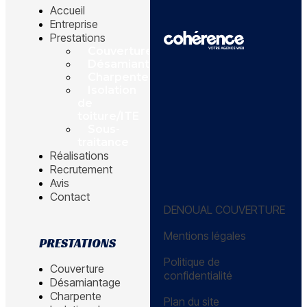
Accueil
Entreprise
Prestations
Couverture
Désamiantage
Charpente
Isolation
de
toiture/ITE
Sous-
traitance
Réalisations
Recrutement
Avis
Contact
DENOUAL COUVERTURE
Mentions légales
PRESTATIONS
Politique de
Couverture
confidentialité
Désamiantage
Charpente
Plan du site