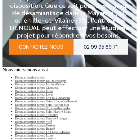
disposition. Que ce soit pour des travaux
de désamiantage dans la Mayenne (53)
ou en Ille-et-Vilaine (35), l’entreprise
DENOUAL peut effectuer une étude de
projet pour répondre à vos besoins.
CONTACTEZ-NOUS
02 99 95 69 71
Nous intervenons aussi
Décontamination toiture
Décontamination toiture Dol-de-Bretagne
Décontamination toiture Miniac-Morvan
Décontamination toiture Cherrueix
Décontamination toiture Ernée
Décontamination toiture Laval
Décontamination toiture La Croix-Avranchin
Décontamination toiture Saint-Hilaire-du-Harcouët
Décontamination toiture Saint-Pair-sur-Mer
Décontamination toiture Villedieu-les-Poêles
Décontamination toiture Saint-Marc-le-Blanc
Décontamination toiture Tremblay
Décontamination toiture Sens-de-Bretagne
Décontamination toiture Vitré
Décontamination toiture Parigné
Décontamination toiture Beaucé
Décontamination toiture La Chapelle-Janson
Décontamination toiture Luitré
Décontamination toiture Cancale