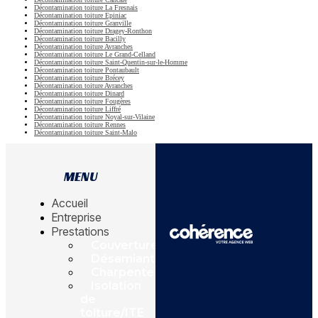
Décontamination toiture La Fresnais
Décontamination toiture Epiniac
Décontamination toiture Granville
Décontamination toiture Dragey-Ronthon
Décontamination toiture Bacilly
Décontamination toiture Avranches
Décontamination toiture Le Grand-Celland
Décontamination toiture Saint-Quentin-sur-le-Homme
Décontamination toiture Pontaubault
Décontamination toiture Brécey
Décontamination toiture Avranches
Décontamination toiture Dinard
Décontamination toiture Fougères
Décontamination toiture Liffré
Décontamination toiture Noyal-sur-Vilaine
Décontamination toiture Rennes
Décontamination toiture Saint-Malo
MENU
Accueil
Entreprise
Prestations
Couverture
Désamiantage
Charpente
Isolation
de
toiture/ITE